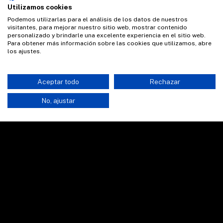
Utilizamos cookies
Podemos utilizarlas para el análisis de los datos de nuestros
visitantes, para mejorar nuestro sitio web, mostrar contenido
personalizado y brindarle una excelente experiencia en el sitio web.
Para obtener más información sobre las cookies que utilizamos, abre
los ajustes.
Aceptar todo
Rechazar
No, ajustar
"Si no te lo cuestionan, es que no lo hiciste bien."